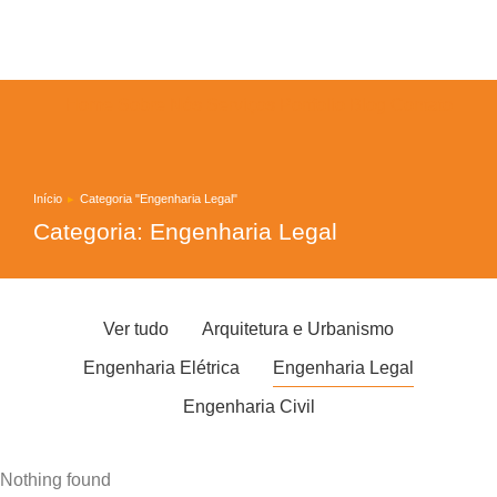
Home
Sobre Nós
Serviços
Portfolio
Blog
Contato
Início
Categoria "Engenharia Legal"
Você está aqui:
Categoria: Engenharia Legal
Ver tudo
Arquitetura e Urbanismo
Engenharia Elétrica
Engenharia Legal
Engenharia Civil
Nothing found