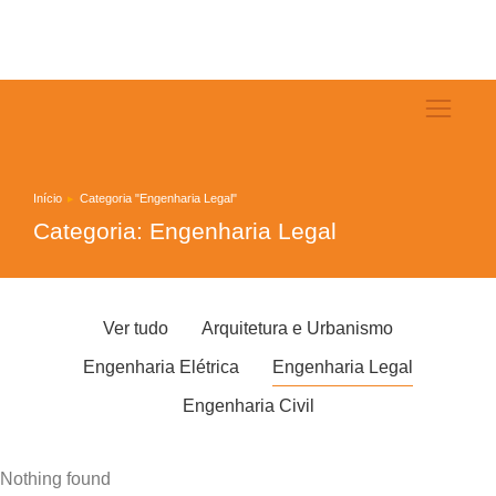
Início
Categoria "Engenharia Legal"
Você está aqui:
Categoria: Engenharia Legal
Ver tudo
Arquitetura e Urbanismo
Engenharia Elétrica
Engenharia Legal
Engenharia Civil
Nothing found