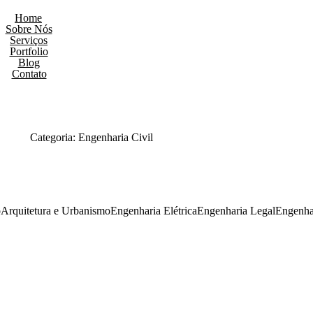
Home
Sobre Nós
Serviços
Portfolio
Blog
Contato
Categoria: Engenharia Civil
o
Arquitetura e Urbanismo
Engenharia Elétrica
Engenharia Legal
Engenhar