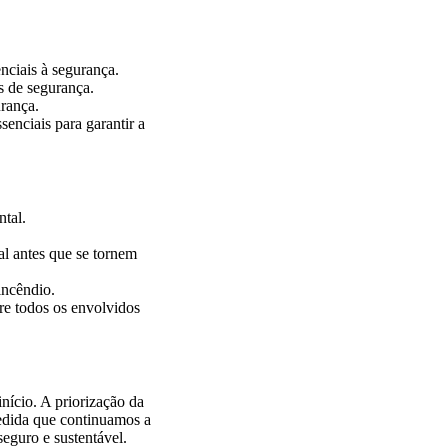
enciais à segurança.
as de segurança.
rança.
enciais para garantir a
tal.
ial antes que se tornem
incêndio.
re todos os envolvidos
nício. A priorização da
edida que continuamos a
eguro e sustentável.