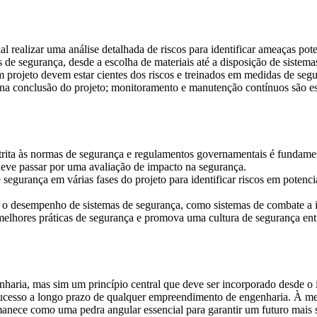
ial realizar uma análise detalhada de riscos para identificar ameaças pot
os de segurança, desde a escolha de materiais até a disposição de sistem
 projeto devem estar cientes dos riscos e treinados em medidas de segu
na conclusão do projeto; monitoramento e manutenção contínuos são ess
trita às normas de segurança e regulamentos governamentais é fundamen
deve passar por uma avaliação de impacto na segurança.
e segurança em várias fases do projeto para identificar riscos em potenc
car o desempenho de sistemas de segurança, como sistemas de combate a 
melhores práticas de segurança e promova uma cultura de segurança ent
aria, mas sim um princípio central que deve ser incorporado desde o i
o sucesso a longo prazo de qualquer empreendimento de engenharia. À m
anece como uma pedra angular essencial para garantir um futuro mais s