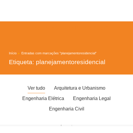
Home
Sobre Nós
Serviços
Portfolio
Blog
Contato
Início
Entradas com marcações "planejamentoresidencial"
Você está aqui:
Etiqueta: planejamentoresidencial
Ver tudo
Arquitetura e Urbanismo
Engenharia Elétrica
Engenharia Legal
Engenharia Civil