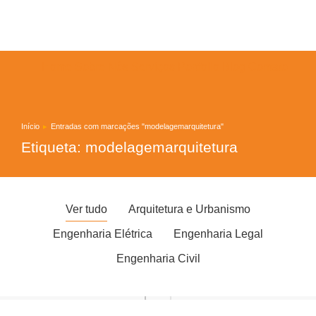
Home
Sobre Nós
Serviços
Portfolio
Blog
Contato
Início
Entradas com marcações "modelagemarquitetura"
Você está aqui:
Etiqueta: modelagemarquitetura
Ver tudo
Arquitetura e Urbanismo
Engenharia Elétrica
Engenharia Legal
Engenharia Civil